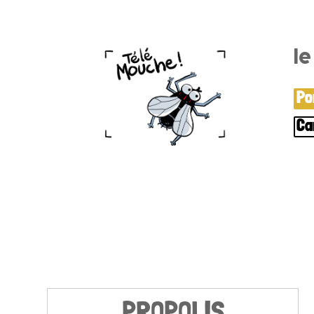
l
Po
Ca
PROPOLIS