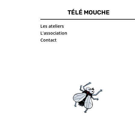
L’Université
Populaire
TÉLÉ MOUCHE
INTERLUDE :
Les ateliers
CLIP – Sise Ici –
L’association
5-11-18
Contact
Tout est
possible avec
Boud’mer
La Nouvelle Mine