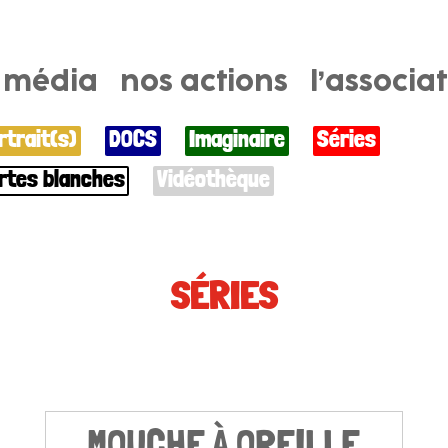
e média
nos actions
l’associa
rtrait(s)
DOCS
Imaginaire
Séries
rtes blanches
Vidéothèque
SÉRIES
MOUCHE À OREILLE