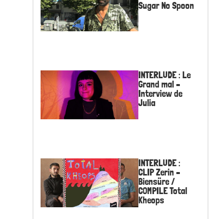
Sugar No Spoon
Le Talus, la
ferme urbaine
participative
(épisode 2)
INTERLUDE : Le
Grand mal –
Interview de
Julia
Dans le grain
INTERLUDE :
CLIP Zerin –
Biensüre /
COMPILE Total
Kheops
La satire, ça
tire !