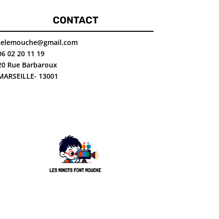
CONTACT
telemouche@gmail.com
06 02 20 11 19
20 Rue Barbaroux
MARSEILLE- 13001
Fabriquer son
déo
La peinture au
fromage blanc.