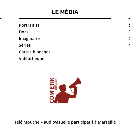
LE MÉDIA
VOYAGE DE
Grève générale
Portrait(s)
SALON, épisode
du 5 décembre
6 : Sortir de
Docs
garde à vue
Imaginaire
Séries
Cartes blanches
Vidéothèque
Série confinée –
MOUCHE À
CoronaPlaymo
OREILLE :
Marche de la
colère, un an
après
Télé Mouche – audiovisuelle participatif à Marseille
Sous le corona,
Carnaval