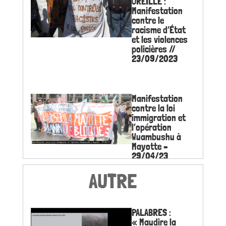
OREILLE :
Manifestation
contre le
racisme d’État
et les violences
policières //
23/09/2023
Manifestation
contre la loi
immigration et
l’opération
Wuambushu à
Mayotte –
29/04/23
AUTRE
Occupation du
kiosque de la
PALABRES :
Canebière
« Maudire la