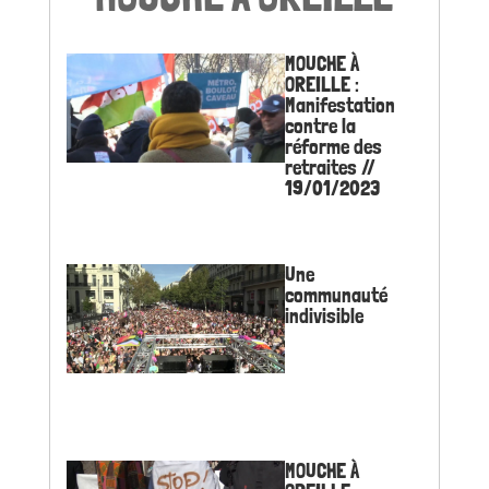
MOUCHE À
OREILLE :
Manifestation
contre la
réforme des
retraites //
19/01/2023
Une
communauté
indivisible
MOUCHE À