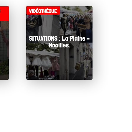
S
VIDÉOTHÈQUE
Fabriquer une
baffle
SITUATIONS : La Plaine –
Noailles.
Fabriquer de la
peinture à la
farine
Fabriquer son
beurre