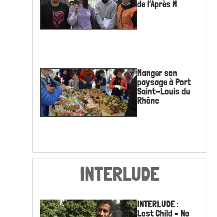
de l’Après M
Manger son
paysage à Port
Saint-Louis du
Rhône
Le Talus, la
INTERLUDE
ferme urbaine
participative
(épisode 1)
INTERLUDE :
Lost Child – No