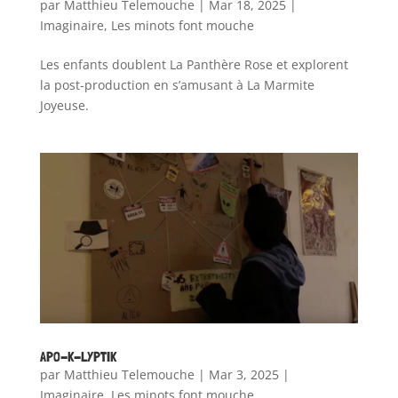
par
Matthieu Telemouche
|
Mar 18, 2025
|
Imaginaire
,
Les minots font mouche
Les enfants doublent La Panthère Rose et explorent
la post-production en s’amusant à La Marmite
Joyeuse.
APO-K-LYPTIK
par
Matthieu Telemouche
|
Mar 3, 2025
|
Imaginaire
,
Les minots font mouche