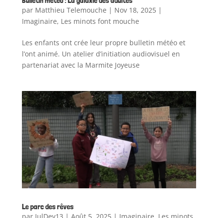
Bulletin météo : La galaxie des adultes
par
Matthieu Telemouche
|
Nov 18, 2025
|
Imaginaire
,
Les minots font mouche
Les enfants ont crée leur propre bulletin météo et
l’ont animé. Un atelier d’initiation audiovisuel en
partenariat avec la Marmite Joyeuse
Le parc des rêves
par
JulDev13
|
Août 5, 2025
|
Imaginaire
,
Les minots