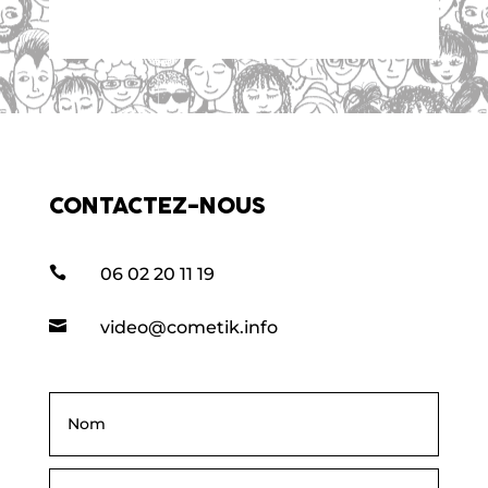
CONTACTEZ-NOUS

06 02 20 11 19

video@cometik.info