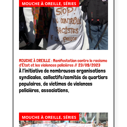
MOUCHE À OREILLE
,
SÉRIES
MOUCHE À OREILLE : Manifestation contre le racisme
d’État et les violences policières // 23/09/2023
À l’initiative de nombreuses organisations
syndicales, collectifs/comités de quartiers
populaires, de victimes de violences
policières, associations,
MOUCHE À OREILLE
,
SÉRIES