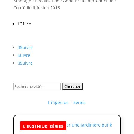
Montage et Réalisation : Anne Breuzin production :
Com’étik diffusion 2016
l’Office
Suivre
Suivre
Suivre
Rechercher:
L'ingenius
|
Séries
L'INGENIUS
,
SÉRIES