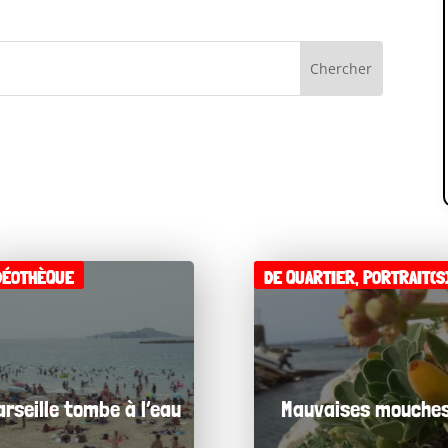
DÉOTHÈQUE
DE QUARTIER
,
PORTRAIT(S
arseille tombe à l’eau
Mauvaises mouche