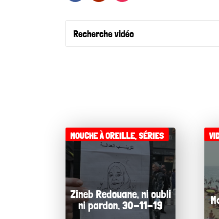
MOUCHE À OREILLE
,
SÉRIES
VI
Zineb Redouane, ni oubli
M
ni pardon, 30-11-19