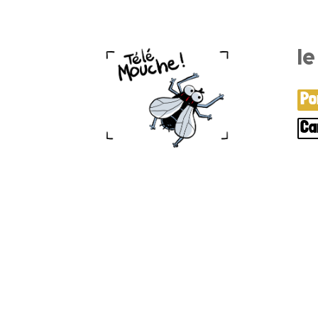
l
Po
Ca