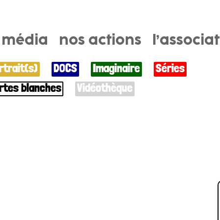
e média
nos actions
l’associa
rtrait(s)
DOCS
Imaginaire
Séries
rtes blanches
Vidéothèque