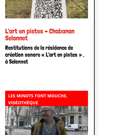
L’art en pistes – Chabanon
Selonnet
Restitutions de la résidence de
création sonore « L’art en pistes » ,
à Selonnet
LES MINOTS FONT MOUCHE
,
VIDÉOTHÈQUE