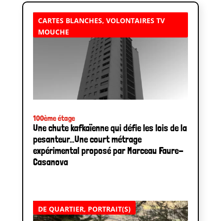
CARTES BLANCHES
,
VOLONTAIRES TV
MOUCHE
100ème étage
Une chute kafkaïenne qui défie les lois de la
pesanteur…Une court métrage
expérimental proposé par Marceau Faure-
Casanova
DE QUARTIER
,
PORTRAIT(S)