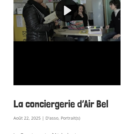
La conciergerie d’Air Bel
Août 22, 2025
|
D'asso
,
Portrait(s)