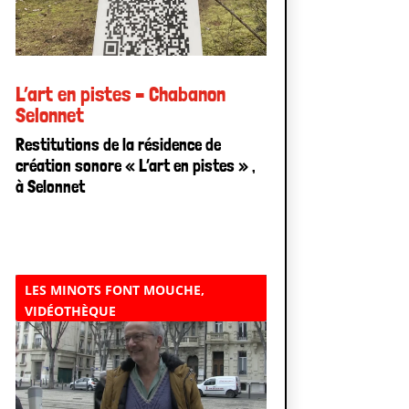
L’art en pistes – Chabanon
Selonnet
Restitutions de la résidence de
création sonore « L’art en pistes » ,
à Selonnet
LES MINOTS FONT MOUCHE
,
VIDÉOTHÈQUE