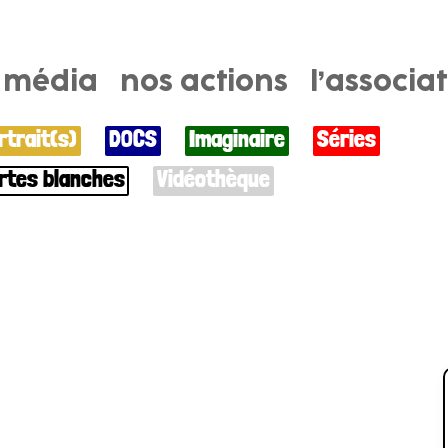
e média
nos actions
l’associa
rtrait(s)
DOCS
Imaginaire
Séries
rtes blanches
Vidéothèque