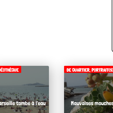
DÉOTHÈQUE
DE QUARTIER
,
PORTRAIT(S
arseille tombe à l’eau
Mauvaises mouche