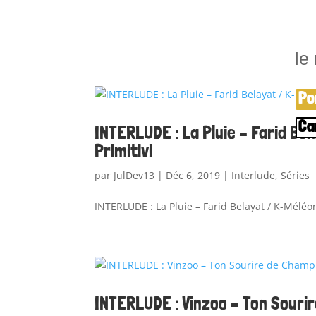
le
Po
Ca
INTERLUDE : La Pluie – Farid Be
Primitivi
par
JulDev13
|
Déc 6, 2019
|
Interlude
,
Séries
INTERLUDE : La Pluie – Farid Belayat / K-Méléon
INTERLUDE : Vinzoo – Ton Souri