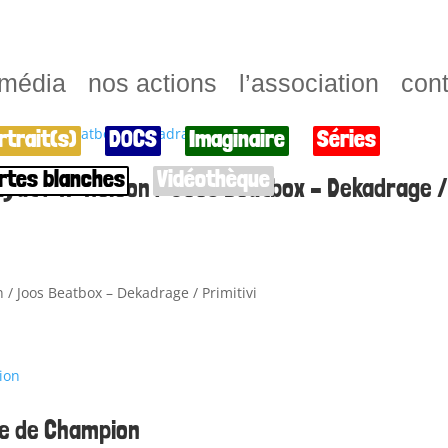
 média
nos actions
l’association
cont
rtrait(s)
DOCS
Imaginaire
Séries
rtes blanches
Vidéothèque
layat / K-Méléon / Joos Beatbox – Dekadrage 
 / Joos Beatbox – Dekadrage / Primitivi
re de Champion