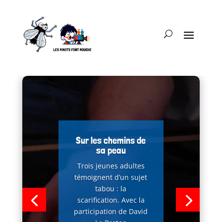
Sur les chemins de
sa peau
Trois jeunes adultes
témoignent d’un sujet
tabou : la
scarification. Avec la
participation de David